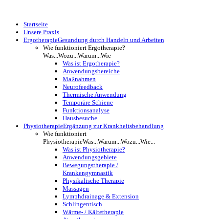
Startseite
Unsere Praxis
Ergotherapie
Gesundung durch Handeln und Arbeiten
Wie funktioniert Ergotherapie?
Was...Wozu...Warum...Wie
Was ist Ergotherapie?
Anwendungsbereiche
Maßnahmen
Neurofeedback
Thermische Anwendung
Temporäre Schiene
Funktionsanalyse
Hausbesuche
Physiotherapie
Ergänzung zur Krankheitsbehandlung
Wie funktioniert
Physiotherapie
Was...Warum...Wozu...Wie...
Was ist Physiotherapie?
Anwendungsgebiete
Bewegungstherapie /
Krankengymnastik
Physikalische Therapie
Massagen
Lymphdrainage & Extension
Schlingentisch
Wärme- / Kältetherapie