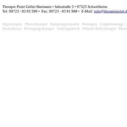
Therapie Point Göller-Hartmann • Jahnstraße 5 • 97525 Schwebheim
Tel: 09723 - 93 83 599 • Fax: 09723 - 93 81 988 • E-Mail:
info@therapiepoint.
Ergotherapie Physiotherapie Krankengymnastik Massagen Lymphdrainage 
Dysfunktion Bewegungstherapie Schlingentisch Wärme-/Kältetherapie Mas