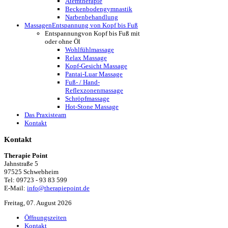
Atemtherapie
Beckenbodengymnastik
Narbenbehandlung
Massagen
Entspannung von Kopf bis Fuß
Entspannung
von Kopf bis Fuß mit
oder ohne Öl
Wohlfühlmassage
Relax Massage
Kopf-Gesicht Massage
Pantai-Luar Massage
Fuß- / Hand-
Reflexzonenmassage
Schröpfmassage
Hot-Stone Massage
Das Praxisteam
Kontakt
Kontakt
Therapie Point
Jahnstraße 5
97525 Schwebheim
Tel: 09723 - 93 83 599
E-Mail:
info@therapiepoint.de
Freitag, 07. August 2026
Öffnungszeiten
Kontakt