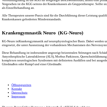
Verordnungsfähig ist die KGG für festgelegte Beschwerdebilder, denen eine primär
Vorgesehen ist die KGG seitens der Krankenkassen als Gruppentherapie. Sollte sic
als Einzelbehandlung an.
Alle Therapeuten unserer Praxis sind für die Durchführung dieser Leistung qualif
Krankenkassen geforderten Mindeststandards.
Krankengymnastik Neuro (KG-Neuro)
KG-Neuro istKrankengymnastik auf neurophysiologischer Basis. Dabei werden un
eingesetzt, die unter Ausnutzung der vorhandenen Mechanismen des Nervensyst
Diese Behandlung ist insbesondere angezeigt beizentralen Störungen nach Schäd
Amyothrophische Lateralsklerose (ALS), Morbus Parkinson, Querschnittlähmun
komplexen neurologischen Syndromen mit definierten Ausfällen und bei ausged
Gliedmaßen oder Rumpf und einer Gliedmaße.
Öffnungszeiten
Kontakt
Datenschutz
Impressum