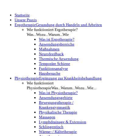
Startseite
Unsere Praxis
Ergotherapie
Gesundung durch Handeln und Arbeiten
Wie funktioniert Ergotherapie?
Was...Wozu...Warum...Wie
Was ist Ergotherapie?
Anwendungsbereiche
Maßnahmen
Neurofeedback
Thermische Anwendung
Temporäre Schiene
Funktionsanalyse
Hausbesuche
Physiotherapie
Ergänzung zur Krankheitsbehandlung
Wie funktioniert
Physiotherapie
Was...Warum...Wozu...Wie...
Was ist Physiotherapie?
Anwendungsgebiete
Bewegungstherapie /
Krankengymnastik
Physikalische Therapie
Massagen
Lymphdrainage & Extension
Schlingentisch
Wärme- / Kältetherapie