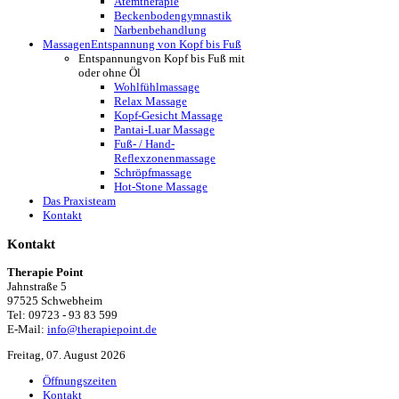
Atemtherapie
Beckenbodengymnastik
Narbenbehandlung
Massagen
Entspannung von Kopf bis Fuß
Entspannung
von Kopf bis Fuß mit
oder ohne Öl
Wohlfühlmassage
Relax Massage
Kopf-Gesicht Massage
Pantai-Luar Massage
Fuß- / Hand-
Reflexzonenmassage
Schröpfmassage
Hot-Stone Massage
Das Praxisteam
Kontakt
Kontakt
Therapie Point
Jahnstraße 5
97525 Schwebheim
Tel: 09723 - 93 83 599
E-Mail:
info@therapiepoint.de
Freitag, 07. August 2026
Öffnungszeiten
Kontakt