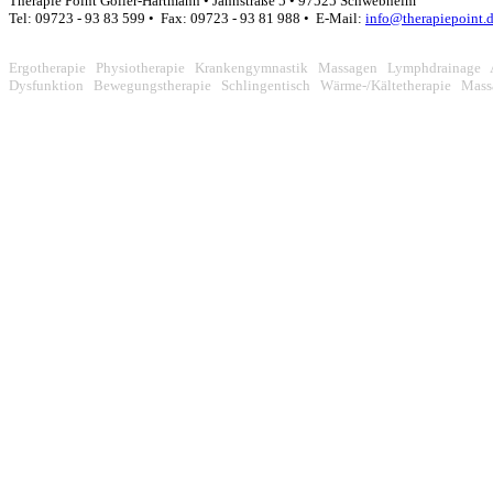
Therapie Point Göller-Hartmann • Jahnstraße 5 • 97525 Schwebheim
Tel: 09723 - 93 83 599 • Fax: 09723 - 93 81 988 • E-Mail:
info@therapiepoint.
Ergotherapie Physiotherapie Krankengymnastik Massagen Lymphdrainage 
Dysfunktion Bewegungstherapie Schlingentisch Wärme-/Kältetherapie Mas