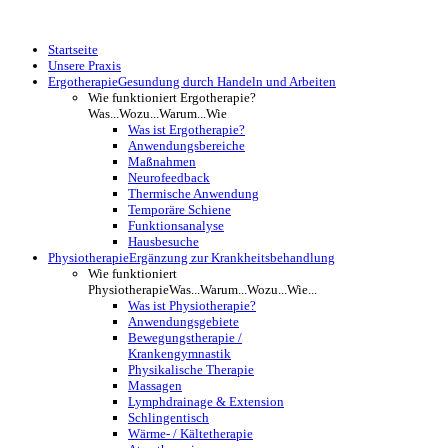
Startseite
Unsere Praxis
Ergotherapie
Gesundung durch Handeln und Arbeiten
Wie funktioniert Ergotherapie?
Was...Wozu...Warum...Wie
Was ist Ergotherapie?
Anwendungsbereiche
Maßnahmen
Neurofeedback
Thermische Anwendung
Temporäre Schiene
Funktionsanalyse
Hausbesuche
Physiotherapie
Ergänzung zur Krankheitsbehandlung
Wie funktioniert
Physiotherapie
Was...Warum...Wozu...Wie...
Was ist Physiotherapie?
Anwendungsgebiete
Bewegungstherapie /
Krankengymnastik
Physikalische Therapie
Massagen
Lymphdrainage & Extension
Schlingentisch
Wärme- / Kältetherapie