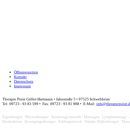
Öffnungszeiten
Kontakt
Datenschutz
Impressum
Therapie Point Göller-Hartmann • Jahnstraße 5 • 97525 Schwebheim
Tel: 09723 - 93 83 599 • Fax: 09723 - 93 81 988 • E-Mail:
info@therapiepoint.
Ergotherapie Physiotherapie Krankengymnastik Massagen Lymphdrainage 
Dysfunktion Bewegungstherapie Schlingentisch Wärme-/Kältetherapie Mas