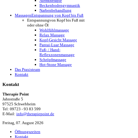
Atemtherapie
Beckenbodengymnastik
Narbenbehandlung
Massagen
Entspannung von Kopf bis Fuß
Entspannung
von Kopf bis Fuß mit
oder ohne Öl
Wohlfühlmassage
Relax Massage
Kopf-Gesicht Massage
Pantai-Luar Massage
Fuß- / Hand-
Reflexzonenmassage
Schröpfmassage
Hot-Stone Massage
Das Praxisteam
Kontakt
Kontakt
Therapie Point
Jahnstraße 5
97525 Schwebheim
Tel: 09723 - 93 83 599
E-Mail:
info@therapiepoint.de
Freitag, 07. August 2026
Öffnungszeiten
Kontakt