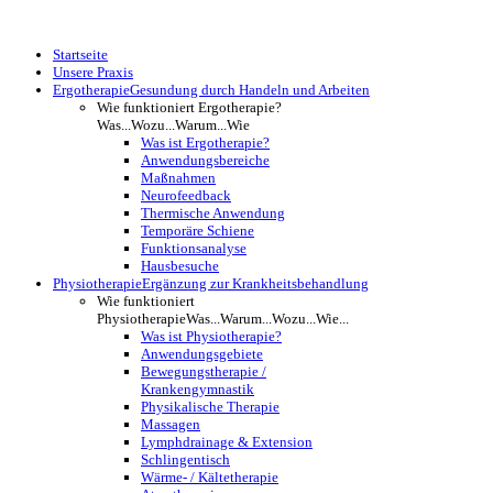
Startseite
Unsere Praxis
Ergotherapie
Gesundung durch Handeln und Arbeiten
Wie funktioniert Ergotherapie?
Was...Wozu...Warum...Wie
Was ist Ergotherapie?
Anwendungsbereiche
Maßnahmen
Neurofeedback
Thermische Anwendung
Temporäre Schiene
Funktionsanalyse
Hausbesuche
Physiotherapie
Ergänzung zur Krankheitsbehandlung
Wie funktioniert
Physiotherapie
Was...Warum...Wozu...Wie...
Was ist Physiotherapie?
Anwendungsgebiete
Bewegungstherapie /
Krankengymnastik
Physikalische Therapie
Massagen
Lymphdrainage & Extension
Schlingentisch
Wärme- / Kältetherapie