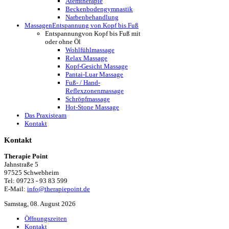
Atemtherapie
Beckenbodengymnastik
Narbenbehandlung
Massagen
Entspannung von Kopf bis Fuß
Entspannung
von Kopf bis Fuß mit
oder ohne Öl
Wohlfühlmassage
Relax Massage
Kopf-Gesicht Massage
Pantai-Luar Massage
Fuß- / Hand-
Reflexzonenmassage
Schröpfmassage
Hot-Stone Massage
Das Praxisteam
Kontakt
Kontakt
Therapie Point
Jahnstraße 5
97525 Schwebheim
Tel: 09723 - 93 83 599
E-Mail:
info@therapiepoint.de
Samstag, 08. August 2026
Öffnungszeiten
Kontakt