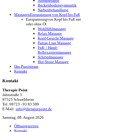
Atemtherapie
Beckenbodengymnastik
Narbenbehandlung
Massagen
Entspannung von Kopf bis Fuß
Entspannung
von Kopf bis Fuß mit
oder ohne Öl
Wohlfühlmassage
Relax Massage
Kopf-Gesicht Massage
Pantai-Luar Massage
Fuß- / Hand-
Reflexzonenmassage
Schröpfmassage
Hot-Stone Massage
Das Praxisteam
Kontakt
Kontakt
Therapie Point
Jahnstraße 5
97525 Schwebheim
Tel: 09723 - 93 83 599
E-Mail:
info@therapiepoint.de
Samstag, 08. August 2026
Öffnungszeiten
Kontakt