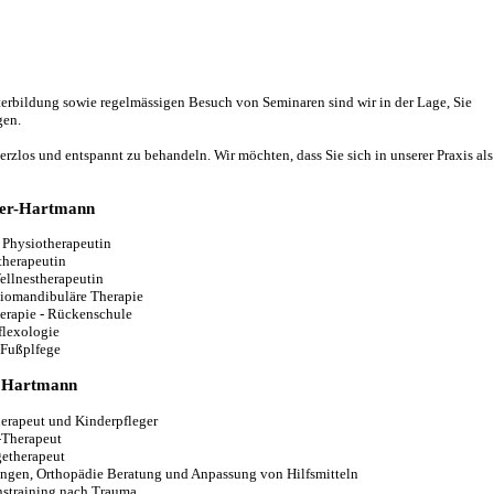
terbildung sowie regelmässigen Besuch von Seminaren sind wir in der Lage, Sie
gen.
rzlos und entspannt zu behandeln. Wir möchten, dass Sie sich in unserer Praxis als
ler-Hartmann
e Physiotherapeutin
herapeutin
ellnestherapeutin
niomandibuläre Therapie
herapie - Rückenschule
flexologie
 Fußplfege
 Hartmann
therapeut und Kinderpfleger
Therapeut
etherapeut
ungen, Orthopädie Beratung und Anpassung von Hilfsmitteln
onstraining nach Trauma