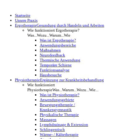
Startseite
Unsere Praxis
Ergotherapie
Gesundung durch Handeln und Arbeiten
Wie funktioniert Ergotherapie?
Was...Wozu...Warum...Wie
Was ist Ergotherapie?
Anwendungsbereiche
Maßnahmen
Neurofeedback
Thermische Anwendung
Temporäre Schiene
Funktionsanalyse
Hausbesuche
Physiotherapie
Ergänzung zur Krankheitsbehandlung
Wie funktioniert
Physiotherapie
Was...Warum...Wozu...Wie...
Was ist Physiotherapie?
Anwendungsgebiete
Bewegungstherapie /
Krankengymnastik
Physikalische Therapie
Massagen
Lymphdrainage & Extension
Schlingentisch
Wärme- / Kältetherapie