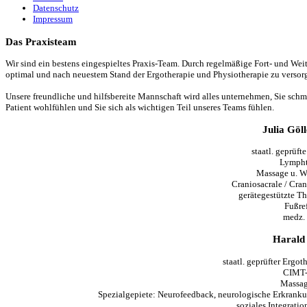
Datenschutz
Impressum
Das Praxisteam
Wir sind ein bestens eingespieltes Praxis-Team. Durch regelmäßige Fort- und Wei
optimal und nach neuestem Stand der Ergotherapie und Physiotherapie zu versor
Unsere freundliche und hilfsbereite Mannschaft wird alles unternehmen, Sie schme
Patient wohlfühlen und Sie sich als wichtigen Teil unseres Teams fühlen.
Julia Göl
staatl. geprüft
Lympht
Massage u. W
Craniosacrale / Cra
gerätegestützte T
Fußre
medz.
Harald
staatl. geprüfter Ergo
CIMT-
Massag
Spezialgepiete: Neurofeedback, neurologische Erkrank
soziales Integrati